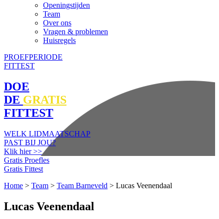
Openingstijden
Team
Over ons
Vragen & problemen
Huisregels
PROEFPERIODE
FITTEST
DOE
DE
GRATIS
FITTEST
WELK LIDMAATSCHAP
PAST BIJ JOU?
Klik hier >>
Gratis Proefles
Gratis Fittest
Home
>
Team
>
Team Barneveld
>
Lucas Veenendaal
Lucas Veenendaal