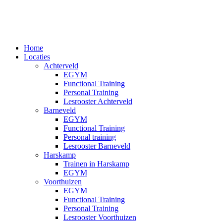
Ga
naar
de
inhoud
Home
Locaties
Achterveld
EGYM
Functional Training
Personal Training
Lesrooster Achterveld
Barneveld
EGYM
Functional Training
Personal training
Lesrooster Barneveld
Harskamp
Trainen in Harskamp
EGYM
Voorthuizen
EGYM
Functional Training
Personal Training
Lesrooster Voorthuizen