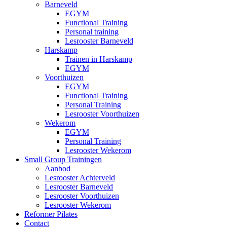
Barneveld
EGYM
Functional Training
Personal training
Lesrooster Barneveld
Harskamp
Trainen in Harskamp
EGYM
Voorthuizen
EGYM
Functional Training
Personal Training
Lesrooster Voorthuizen
Wekerom
EGYM
Personal Training
Lesrooster Wekerom
Small Group Trainingen
Aanbod
Lesrooster Achterveld
Lesrooster Barneveld
Lesrooster Voorthuizen
Lesrooster Wekerom
Reformer Pilates
Contact