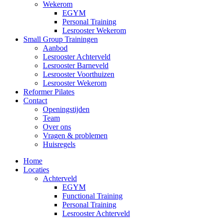
Wekerom
EGYM
Personal Training
Lesrooster Wekerom
Small Group Trainingen
Aanbod
Lesrooster Achterveld
Lesrooster Barneveld
Lesrooster Voorthuizen
Lesrooster Wekerom
Reformer Pilates
Contact
Openingstijden
Team
Over ons
Vragen & problemen
Huisregels
Home
Locaties
Achterveld
EGYM
Functional Training
Personal Training
Lesrooster Achterveld