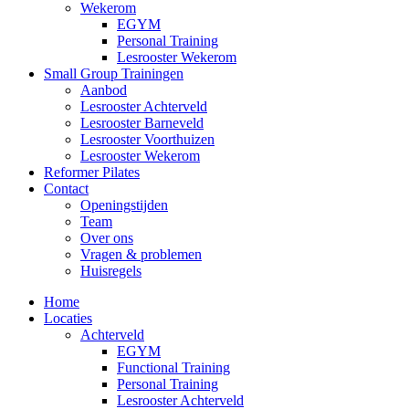
Wekerom
EGYM
Personal Training
Lesrooster Wekerom
Small Group Trainingen
Aanbod
Lesrooster Achterveld
Lesrooster Barneveld
Lesrooster Voorthuizen
Lesrooster Wekerom
Reformer Pilates
Contact
Openingstijden
Team
Over ons
Vragen & problemen
Huisregels
Home
Locaties
Achterveld
EGYM
Functional Training
Personal Training
Lesrooster Achterveld