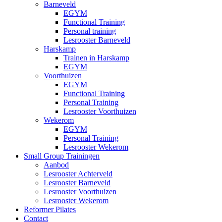
Barneveld
EGYM
Functional Training
Personal training
Lesrooster Barneveld
Harskamp
Trainen in Harskamp
EGYM
Voorthuizen
EGYM
Functional Training
Personal Training
Lesrooster Voorthuizen
Wekerom
EGYM
Personal Training
Lesrooster Wekerom
Small Group Trainingen
Aanbod
Lesrooster Achterveld
Lesrooster Barneveld
Lesrooster Voorthuizen
Lesrooster Wekerom
Reformer Pilates
Contact