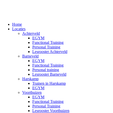
Ga
naar
de
inhoud
Home
Locaties
Achterveld
EGYM
Functional Training
Personal Training
Lesrooster Achterveld
Barneveld
EGYM
Functional Training
Personal training
Lesrooster Barneveld
Harskamp
Trainen in Harskamp
EGYM
Voorthuizen
EGYM
Functional Training
Personal Training
Lesrooster Voorthuizen